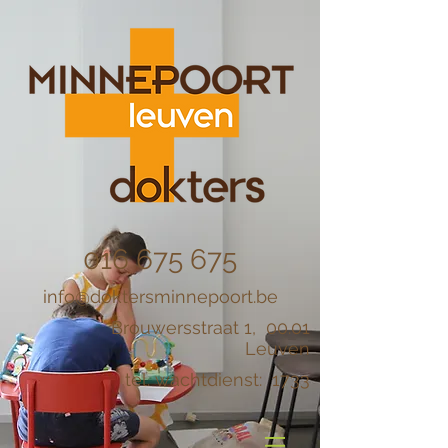
016 675 675
info@doktersminnepoort.be
Brouwersstraat 1, 00.01
Leuven
tel. wachtdienst: 1733