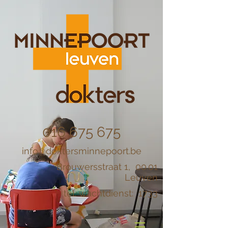
016 675 675
info@doktersminnepoort.be
Brouwersstraat 1, 00.01
Leuven
tel. wachtdienst: 1733