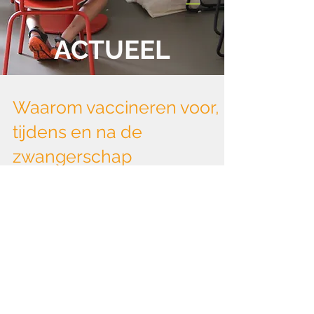
ACTUEEL
Waarom vaccineren voor,
tijdens en na de
zwangerschap
Je verwacht een kindje? Proficiat! Dit
is een unieke en bijzondere periode,
en je wil ongetwijfeld alles doen om
je baby de beste start...