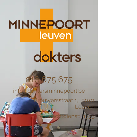
016 675 675
info@doktersminnepoort.be
Brouwersstraat 1, 00.01
Leuven
tel. wachtdienst: 1733