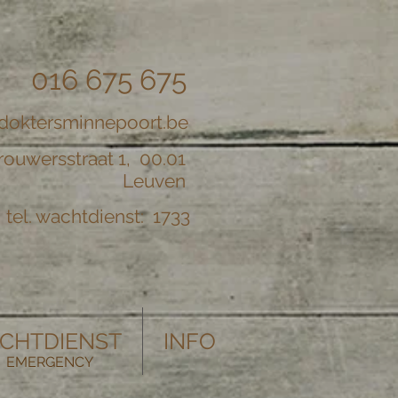
016 675 675
doktersminnepoort.be
rouwersstraat 1, 00.01
Leuven
tel. wachtdienst: 1733
CHTDIENST
INFO
EMERGENCY