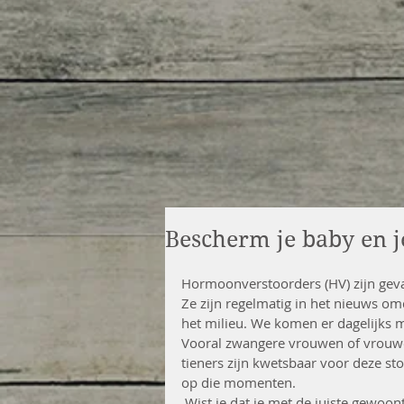
Bescherm je baby en j
Hormoonverstoorders (HV) zijn geva
Ze zijn regelmatig in het nieuws om
het milieu. We komen er dagelijks m
Vooral zwangere vrouwen of vrouwe
tieners zijn kwetsbaar voor deze st
op die momenten.
 Wist je dat je met de juiste gewoontes de risico's van het contact met deze stoffen kunt 