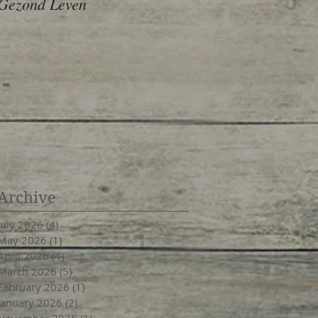
Gezond Leven
Archive
July 2026
(4)
4 posts
May 2026
(1)
1 post
April 2026
(4)
4 posts
March 2026
(5)
5 posts
February 2026
(1)
1 post
January 2026
(2)
2 posts