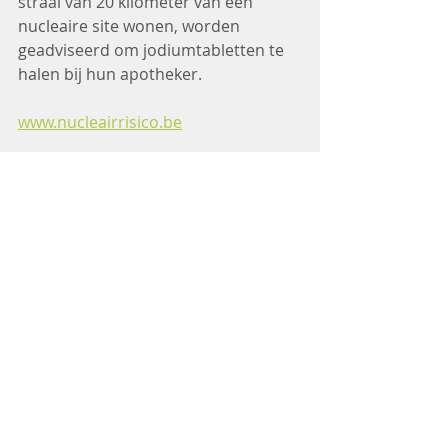
straal van 20 kilometer van een 
nucleaire site wonen, worden 
geadviseerd om jodiumtabletten te 
halen bij hun apotheker. 
www.nucleairrisico.be
Waarvoor dienen jodiumtabletten?
Door op het juiste moment 
jodiumtabletten met stabiel (niet-
radioactief) jodium in te nemen, zorg 
je ervoor dat je schildklier verzadigd 
is en geen onstabiel (radioactief) 
jodium meer kan opnemen. Door 
het innemen van stabiele 
jodiumtabletten kan je dus je 
schildklier beschermen. 
!! Het innemen van jodiumtabletten 