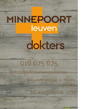
016 675 675
info@doktersminnepoort.be
Brouwersstraat 1, 00.01
Leuven
tel. wachtdienst: 1733